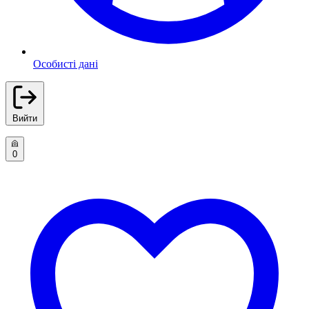
Особисті дані
Вийти
0