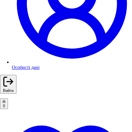
Особисті дані
Вийти
0