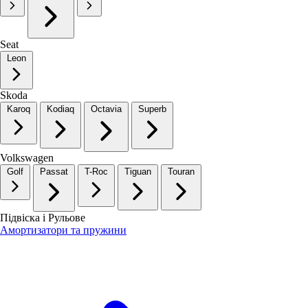
Seat
Leon
Skoda
Karoq
Kodiaq
Octavia
Superb
Volkswagen
Golf
Passat
T-Roc
Tiguan
Touran
Підвіска і Рульове
Амортизатори та пружини