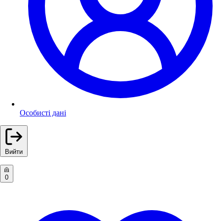
Особисті дані
Вийти
0