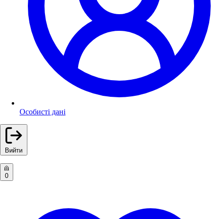
Особисті дані
Вийти
0