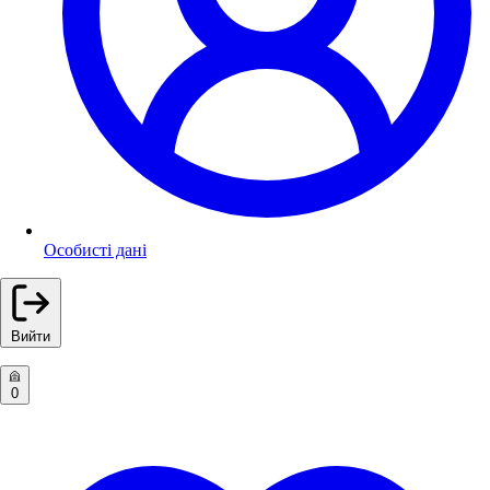
Особисті дані
Вийти
0