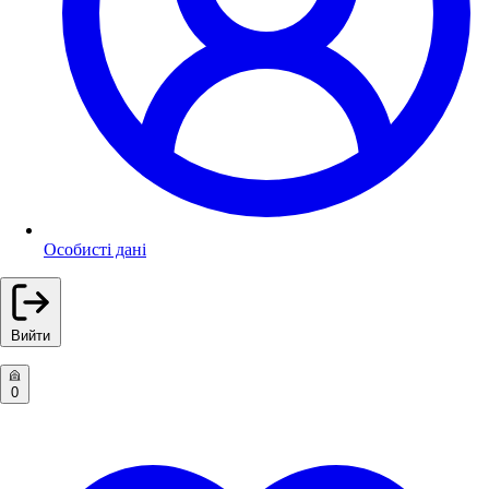
Особисті дані
Вийти
0