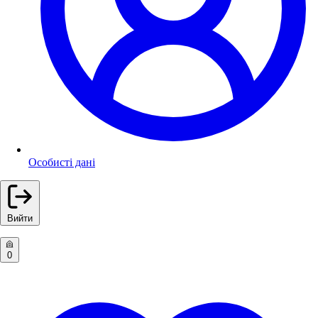
Особисті дані
Вийти
0