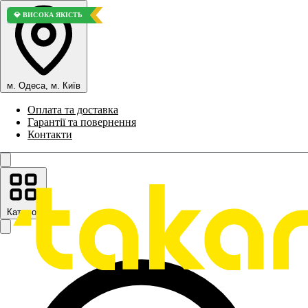
🏆 КРАЩИЙ ВАРІАНТ
🚀 ТОП ПРОДАЖІВ
🚀 ТОП ПРОДАЖІВ
💎 ВИСОКА ЯКІСТЬ
💎 ВИСОКА ЯКІСТЬ
м. Одеса, м. Київ
Оплата та доставка
Гарантії та повернення
Контакти
Каталог