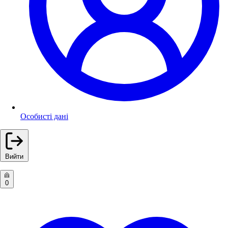
Особисті дані
Вийти
0