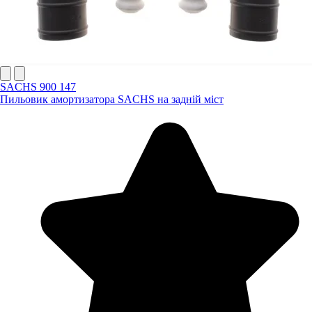
SACHS 900 147
Пильовик амортизатора SACHS на задній міст