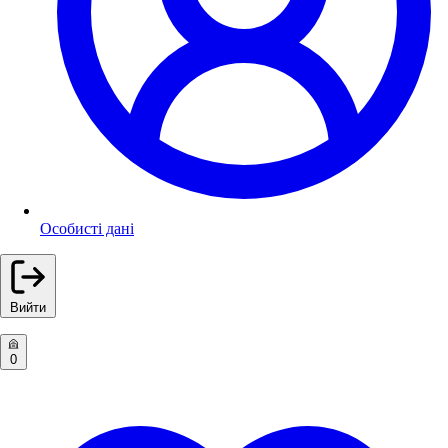
Особисті дані
Вийти
0