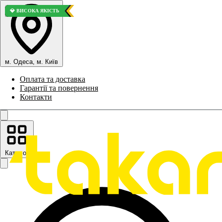
🚀 ТОП ПРОДАЖІВ
🏆 КРАЩИЙ ВАРІАНТ
⭐ ВИБІР ПОКУПЦІВ
⭐ ВИБІР ПОКУПЦІВ
💎 ВИСОКА ЯКІСТЬ
м. Одеса, м. Київ
Оплата та доставка
Гарантії та повернення
Контакти
Каталог