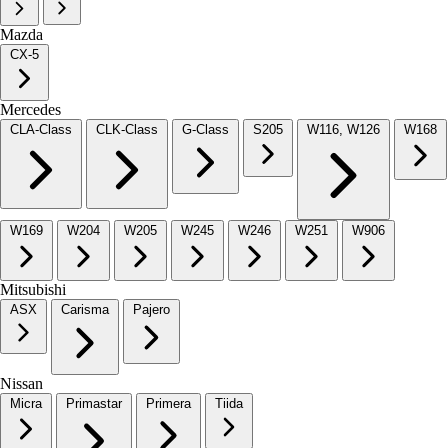
Mazda
CX-5
Mercedes
CLA-Class
CLK-Class
G-Class
S205
W116, W126
W168
W169
W204
W205
W245
W246
W251
W906
Mitsubishi
ASX
Carisma
Pajero
Nissan
Micra
Primastar
Primera
Tiida