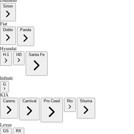
Daihatsu
Sirion
Fiat
Doblo
Panda
Hyundai
H-1
I40
Santa Fe
Infiniti
G
KIA
Carens
Carnival
Pro Ceed
Rio
Shuma
Lexus
GS
RX