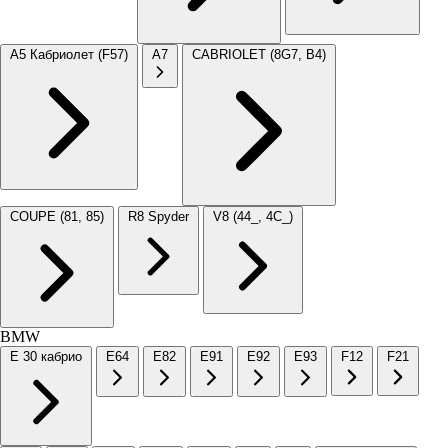
A5 Кабриолет (F57)
A7
CABRIOLET (8G7, B4)
COUPE (81, 85)
R8 Spyder
V8 (44_, 4C_)
BMW
E 30 кабрио
E64
E82
E91
E92
E93
F12
F21