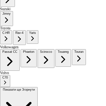
Suzuki
Jimny
Toyota
C-HR
Rav-4
Yaris
Volkswagen
Passat CC
Phaeton
Scirocco
Touareg
Touran
Volvo
C70
Показати ще
Згорнути