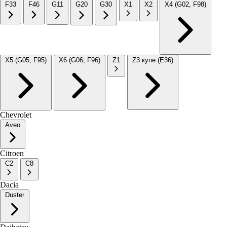
F33
F46
G11
G20
G30
X1
X2
X4 (G02, F98)
X5 (G05, F95)
X6 (G06, F96)
Z1
Z3 купе (E36)
Chevrolet
Aveo
Citroen
C2
C8
Dacia
Duster