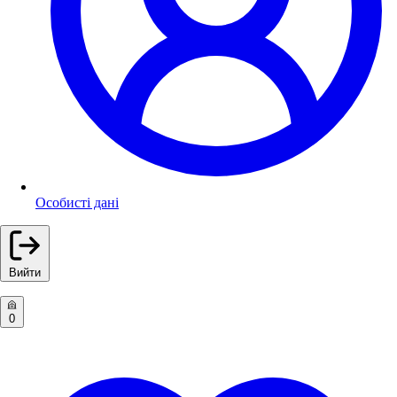
Особисті дані
Вийти
0