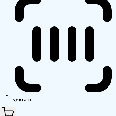
Код:
817821