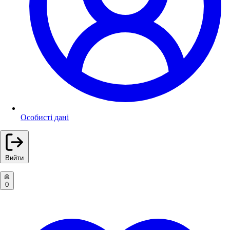
Особисті дані
Вийти
0