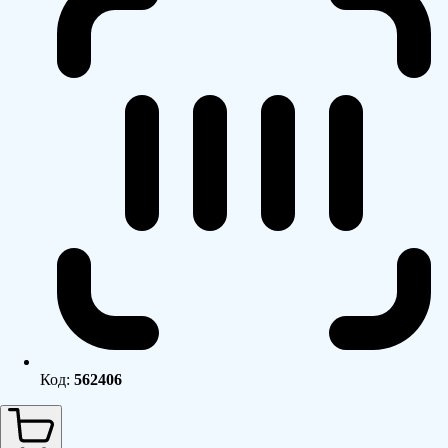
Код:
562406