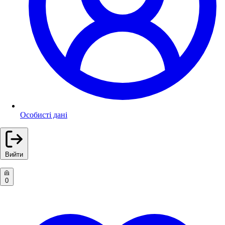
Особисті дані
Вийти
0