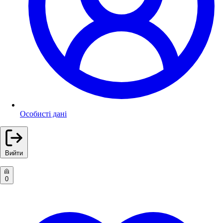
Особисті дані
Вийти
0