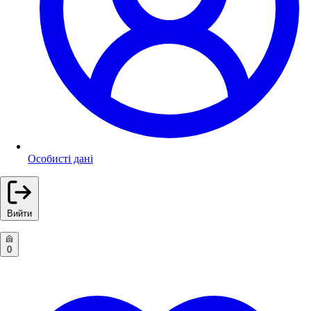
Особисті дані
Вийти
0