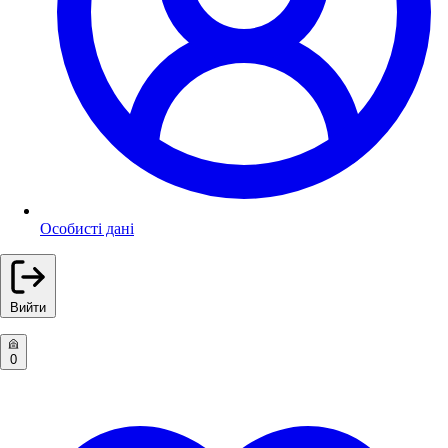
Особисті дані
Вийти
0