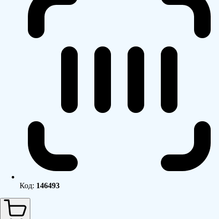
Код:
146493