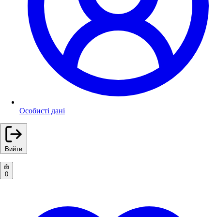
Особисті дані
Вийти
0