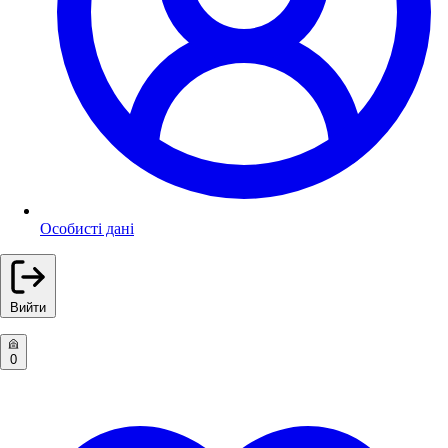
Особисті дані
Вийти
0