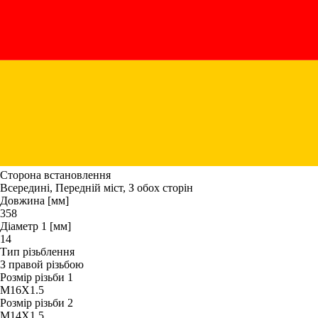
Сторона встановлення
Всередині, Передній міст, З обох сторін
Довжина [мм]
358
Діаметр 1 [мм]
14
Тип різьблення
З правой різьбою
Розмір різьби 1
M16X1.5
Розмір різьби 2
M14X1.5