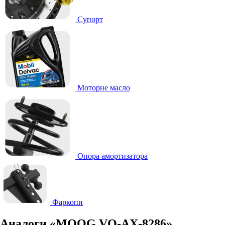
Супорт
Моторне масло
Опора амортизатора
Фаркопи
Аналоги «MOOG VO-AX-8286»