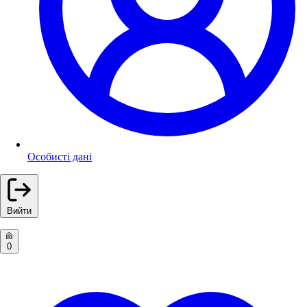
Особисті дані
Вийти
0