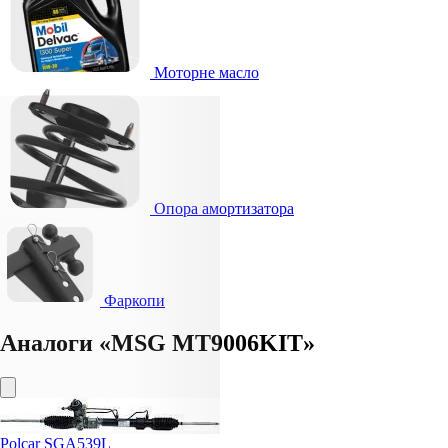
Моторне масло
Опора амортизатора
Фаркопи
Аналоги «MSG MT9006KIT»
Polcar SGA539L