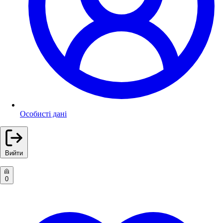
Особисті дані
Вийти
0