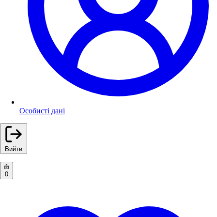
Особисті дані
Вийти
0