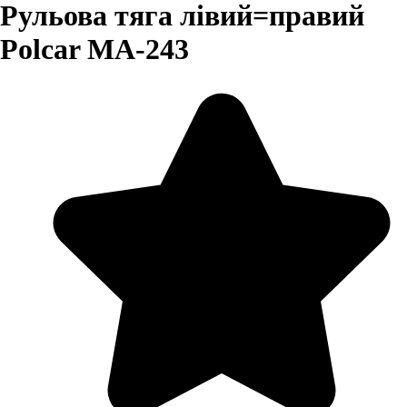
Рульова тяга лівий=правий
Polcar MA-243