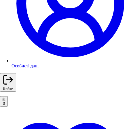
Особисті дані
Вийти
0