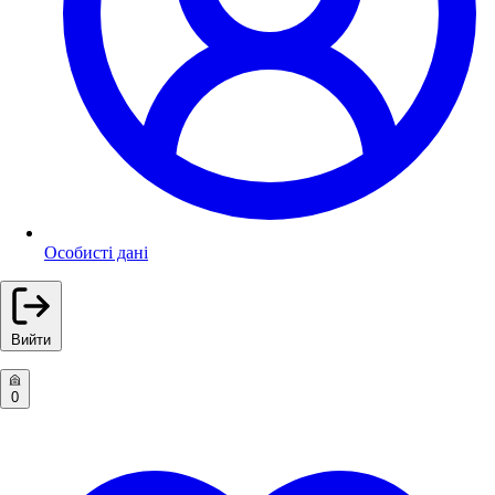
Особисті дані
Вийти
0