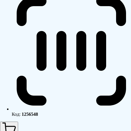
Код:
1256548