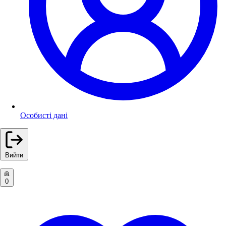
Особисті дані
Вийти
0