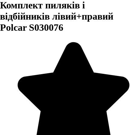
Комплект пиляків і
відбійників лівий+правий
Polcar S030076