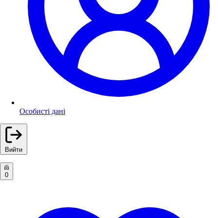
Особисті дані
Вийти
0