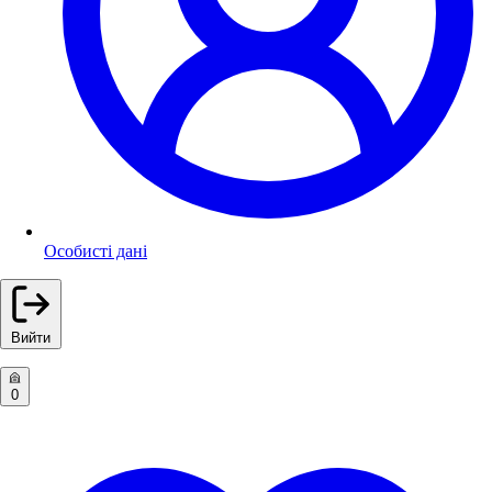
Особисті дані
Вийти
0