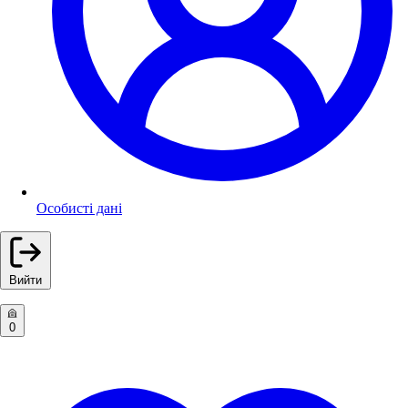
Особисті дані
Вийти
0