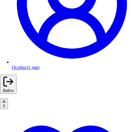
Особисті дані
Вийти
0