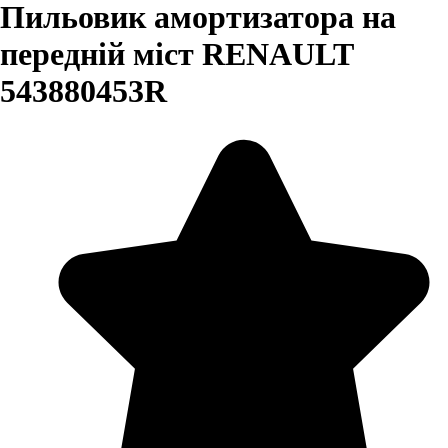
Пильовик амортизатора на
передній міст RENAULT
543880453R