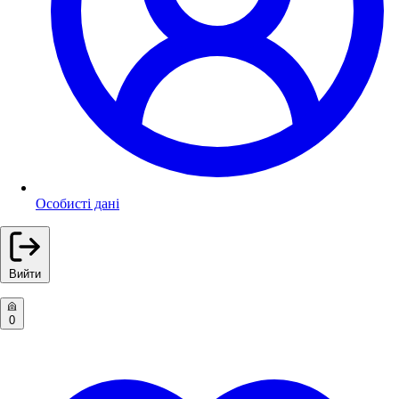
Особисті дані
Вийти
0