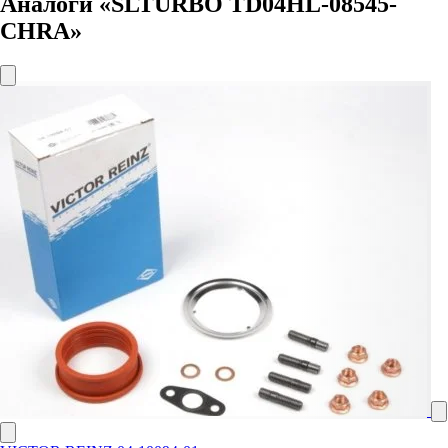
Аналоги «SLTURBO TD04HL-08545-
CHRA»