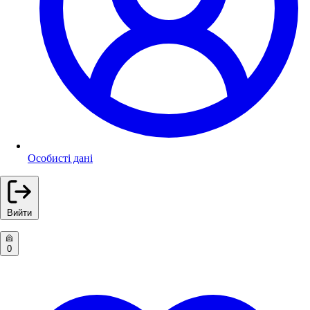
Особисті дані
Вийти
0