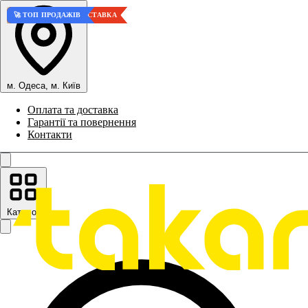
⚡ БЕЗКОШТОВНА ДОСТАВКА
⚡ БЕЗКОШТОВНА ДОСТАВКА
⚡ БЕЗКОШТОВНА ДОСТАВКА
🏆 КРАЩИЙ ВАРІАНТ
💎 ВИСОКА ЯКІСТЬ
💎 ВИСОКА ЯКІСТЬ
🏆 КРАЩИЙ ВАРІАНТ
🚀 ТОП ПРОДАЖІВ
м. Одеса, м. Київ
Оплата та доставка
Гарантії та повернення
Контакти
Каталог