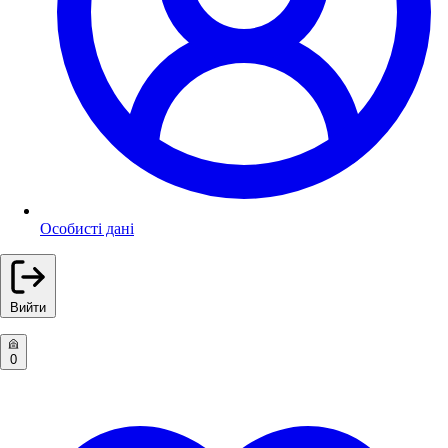
Особисті дані
Вийти
0