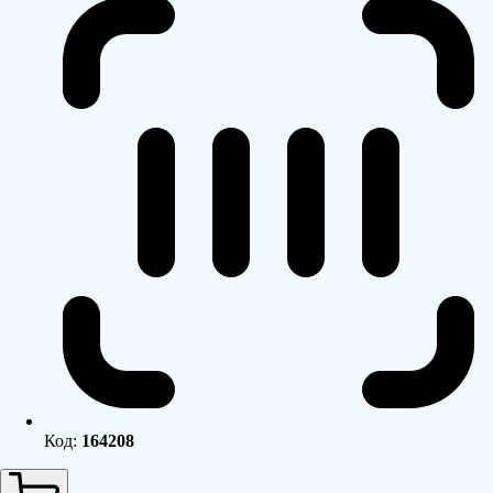
Код:
164208