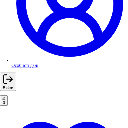
Особисті дані
Вийти
0