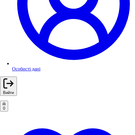
Особисті дані
Вийти
0