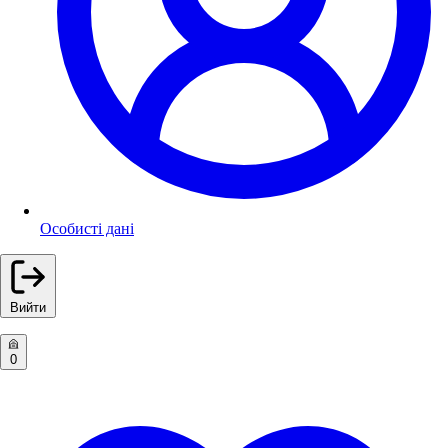
Особисті дані
Вийти
0