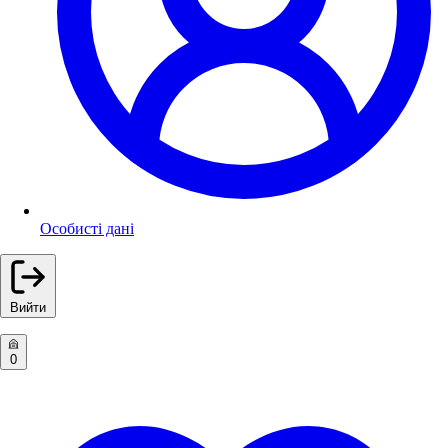
Особисті дані
Вийти
0