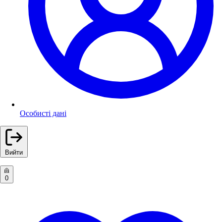
Особисті дані
Вийти
0