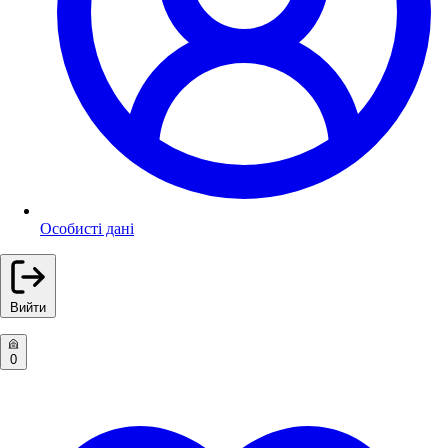
Особисті дані
Вийти
0