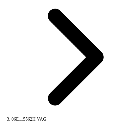
06E115562H VAG