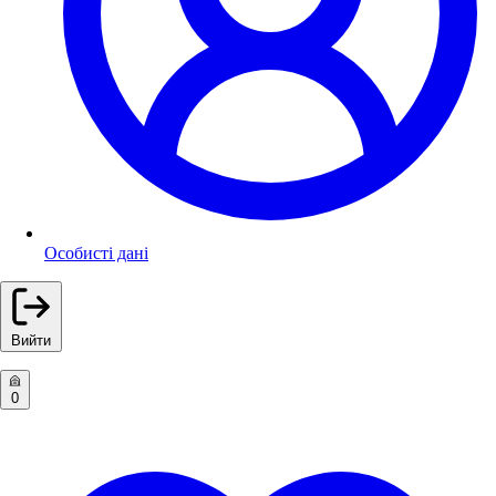
Особисті дані
Вийти
0