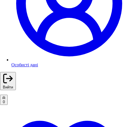
Особисті дані
Вийти
0