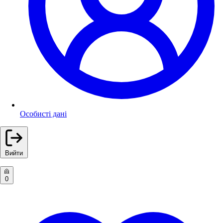
Особисті дані
Вийти
0