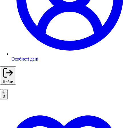
Особисті дані
Вийти
0