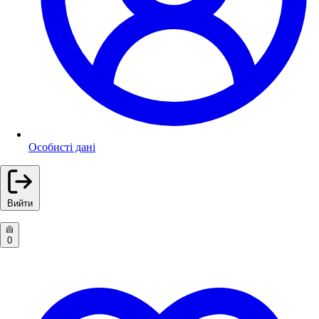
Особисті дані
Вийти
0