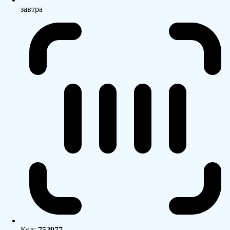
завтра
Код:
752977