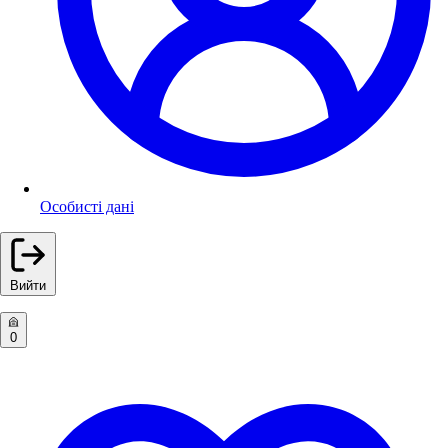
Особисті дані
Вийти
0