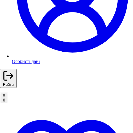
Особисті дані
Вийти
0