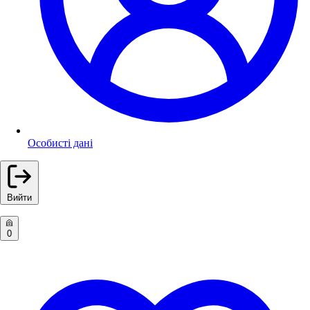
Особисті дані
Вийти
0