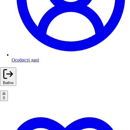
Особисті дані
Вийти
0