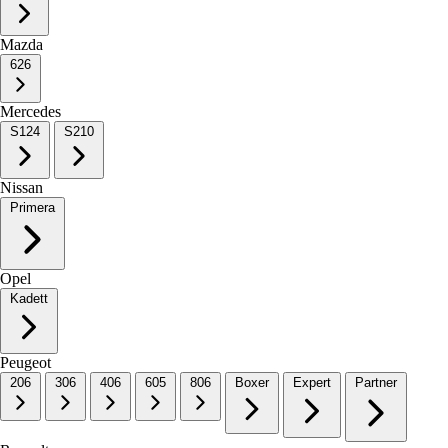
Mazda
626
Mercedes
S124
S210
Nissan
Primera
Opel
Kadett
Peugeot
206
306
406
605
806
Boxer
Expert
Partner