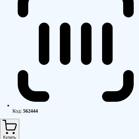
Код:
562444
Купить