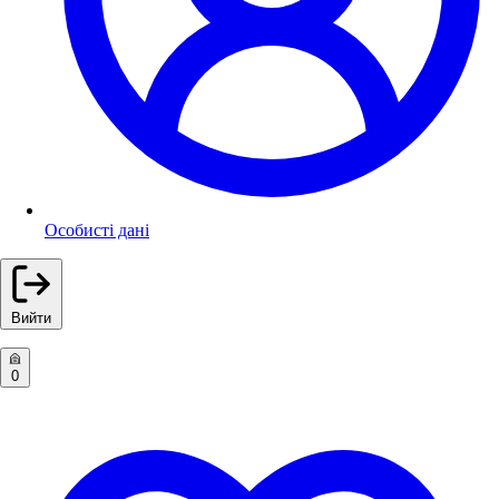
Особисті дані
Вийти
0