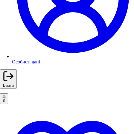
Особисті дані
Вийти
0