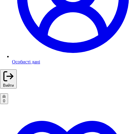
Особисті дані
Вийти
0