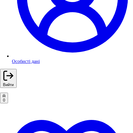
Особисті дані
Вийти
0